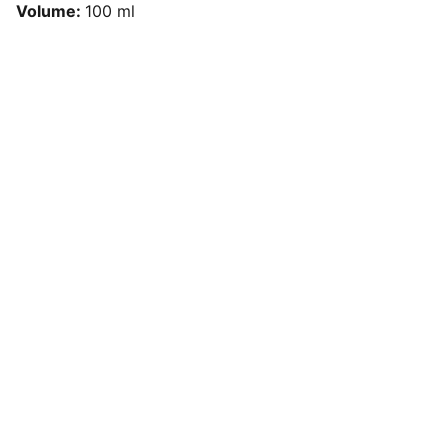
Volume:
100 ml
CONTATTI
+393473736617